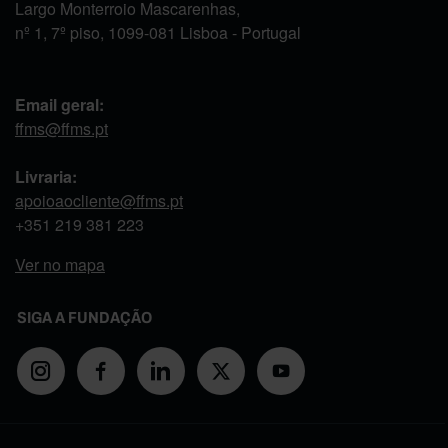
Largo Monterroio Mascarenhas,
nº 1, 7º piso, 1099-081 Lisboa - Portugal
Email geral:
ffms@ffms.pt
Livraria:
apoioaocliente@ffms.pt
+351
219 381 223
Ver no mapa
SIGA A FUNDAÇÃO