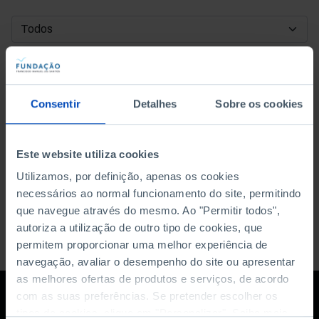
DATA DE INÍCIO
DATA DE FIM
Consentir
Detalhes
Sobre os cookies
ORDENAR POR
Este website utiliza cookies
Utilizamos, por definição, apenas os cookies
necessários ao normal funcionamento do site, permitindo
que navegue através do mesmo. Ao "Permitir todos",
autoriza a utilização de outro tipo de cookies, que
permitem proporcionar uma melhor experiência de
navegação, avaliar o desempenho do site ou apresentar
as melhores ofertas de produtos e serviços, de acordo
com as suas preferências. Se pretender escolher os
tipos de cookies, clique em "Personalizar". Saiba mais