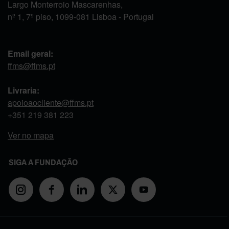
Largo Monterroio Mascarenhas,
nº 1, 7º piso, 1099-081 Lisboa - Portugal
Email geral:
ffms@ffms.pt
Livraria:
apoioaocliente@ffms.pt
+351
219 381 223
Ver no mapa
SIGA A FUNDAÇÃO