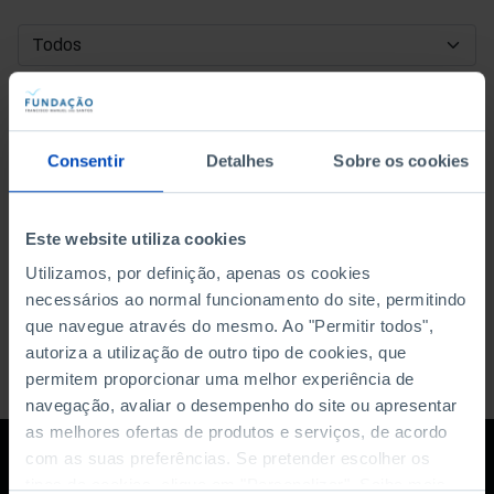
DATA DE INÍCIO
DATA DE FIM
Consentir
Detalhes
Sobre os cookies
ORDENAR POR
Este website utiliza cookies
Utilizamos, por definição, apenas os cookies
necessários ao normal funcionamento do site, permitindo
que navegue através do mesmo. Ao "Permitir todos",
autoriza a utilização de outro tipo de cookies, que
permitem proporcionar uma melhor experiência de
navegação, avaliar o desempenho do site ou apresentar
as melhores ofertas de produtos e serviços, de acordo
com as suas preferências. Se pretender escolher os
tipos de cookies, clique em "Personalizar". Saiba mais