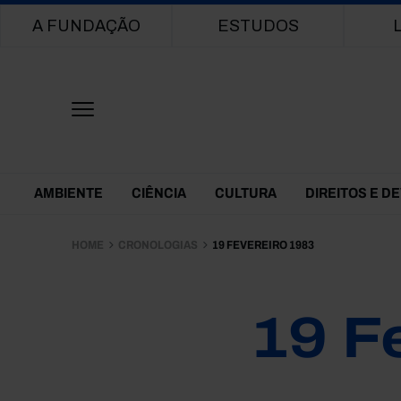
Main navigation
A FUNDAÇÃO
ESTUDOS
Themes Menu
AMBIENTE
CIÊNCIA
CULTURA
DIREITOS E D
HOME
CRONOLOGIAS
19 FEVEREIRO 1983
19 F