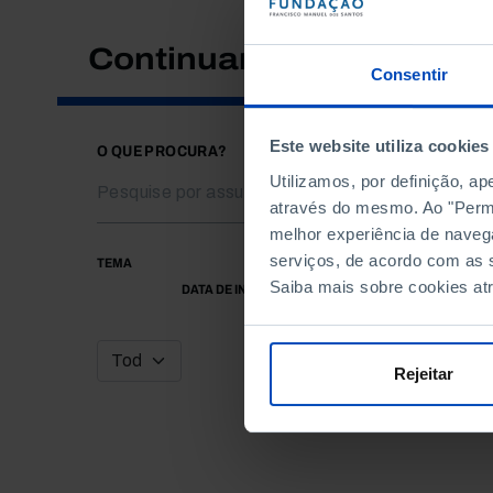
Continuar a pesquisar
Consentir
Este website utiliza cookies
O QUE PROCURA?
Utilizamos, por definição, a
através do mesmo. Ao "Permit
melhor experiência de naveg
serviços, de acordo com as s
TEMA
Saiba mais sobre cookies at
DATA DE INÍCIO
Rejeitar