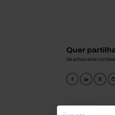
Quer partilh
Se achou este conteúdo