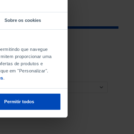
Sobre os cookies
 permitindo que navegue
permitem proporcionar uma
fertas de produtos e
ique em "Personalizar".
es
.
ORDENAR POR
Permitir todos