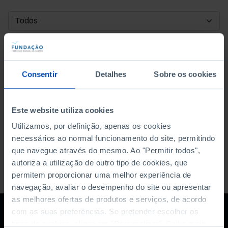
DATA DE INÍCIO
DATA DE FIM
Consentir
Detalhes
Sobre os cookies
ORDENAR POR
Este website utiliza cookies
Utilizamos, por definição, apenas os cookies
necessários ao normal funcionamento do site, permitindo
que navegue através do mesmo. Ao "Permitir todos",
autoriza a utilização de outro tipo de cookies, que
permitem proporcionar uma melhor experiência de
navegação, avaliar o desempenho do site ou apresentar
as melhores ofertas de produtos e serviços, de acordo
com as suas preferências. Se pretender escolher os
tipos de cookies, clique em "Personalizar". Saiba mais