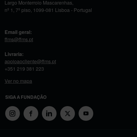
Largo Monterroio Mascarenhas,
nº 1, 7º piso, 1099-081 Lisboa - Portugal
Email geral:
ffms@ffms.pt
Livraria:
apoioaocliente@ffms.pt
+351
219 381 223
Ver no mapa
SIGA A FUNDAÇÃO