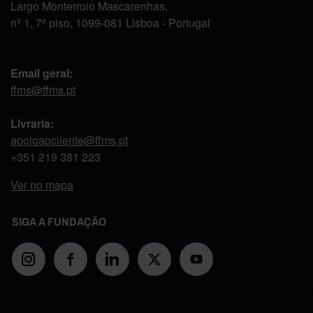
Largo Monterroio Mascarenhas,
nº 1, 7º piso, 1099-081 Lisboa - Portugal
Email geral:
ffms@ffms.pt
Livraria:
apoioaocliente@ffms.pt
+351
219 381 223
Ver no mapa
SIGA A FUNDAÇÃO