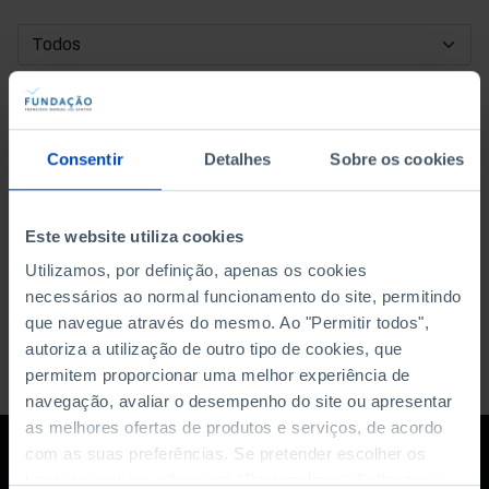
DATA DE INÍCIO
DATA DE FIM
Consentir
Detalhes
Sobre os cookies
ORDENAR POR
Este website utiliza cookies
Utilizamos, por definição, apenas os cookies
necessários ao normal funcionamento do site, permitindo
que navegue através do mesmo. Ao "Permitir todos",
autoriza a utilização de outro tipo de cookies, que
permitem proporcionar uma melhor experiência de
navegação, avaliar o desempenho do site ou apresentar
as melhores ofertas de produtos e serviços, de acordo
com as suas preferências. Se pretender escolher os
tipos de cookies, clique em "Personalizar". Saiba mais