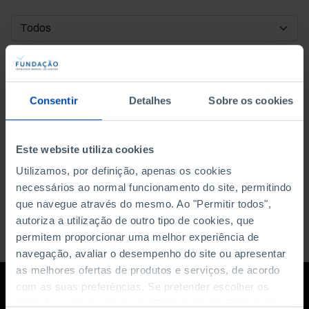
DATA DE INÍCIO
DATA DE FIM
Consentir
Detalhes
Sobre os cookies
ORDENAR POR
Este website utiliza cookies
Utilizamos, por definição, apenas os cookies
necessários ao normal funcionamento do site, permitindo
que navegue através do mesmo. Ao "Permitir todos",
autoriza a utilização de outro tipo de cookies, que
permitem proporcionar uma melhor experiência de
navegação, avaliar o desempenho do site ou apresentar
as melhores ofertas de produtos e serviços, de acordo
com as suas preferências. Se pretender escolher os
tipos de cookies, clique em "Personalizar". Saiba mais