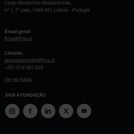
Largo Monterroio Mascarenhas,
nº 1, 7º piso, 1099-081 Lisboa - Portugal
Email geral:
ffms@ffms.pt
Livraria:
apoioaocliente@ffms.pt
+351
219 381 223
Ver no mapa
SIGA A FUNDAÇÃO