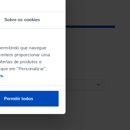
Sobre os cookies
 permitindo que navegue
permitem proporcionar uma
fertas de produtos e
ique em "Personalizar".
es
.
ORDENAR POR
Permitir todos