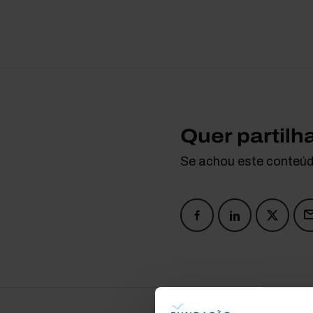
Quer partilh
Se achou este conteúdo