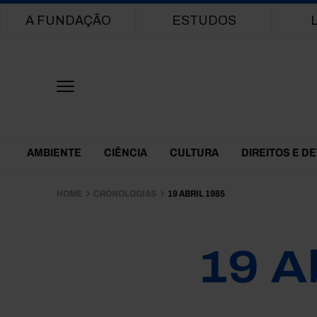
Main navigation
A FUNDAÇÃO
ESTUDOS
Themes Menu
AMBIENTE
CIÊNCIA
CULTURA
DIREITOS E D
HOME
CRONOLOGIAS
19 ABRIL 1985
19 A