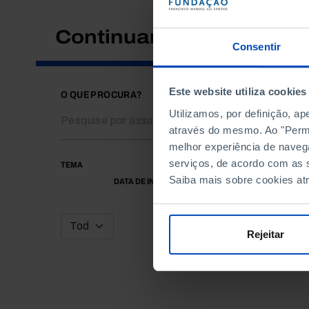
Continuar a pesquisar
Consentir
Este website utiliza cookies
O QUE PROCURA?
Utilizamos, por definição, a
através do mesmo. Ao "Permit
melhor experiência de naveg
serviços, de acordo com as s
TEMA
Saiba mais sobre cookies at
DATA DE INÍCIO
Rejeitar