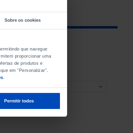
Sobre os cookies
 permitindo que navegue
permitem proporcionar uma
fertas de produtos e
ique em "Personalizar".
es
.
ORDENAR POR
Permitir todos