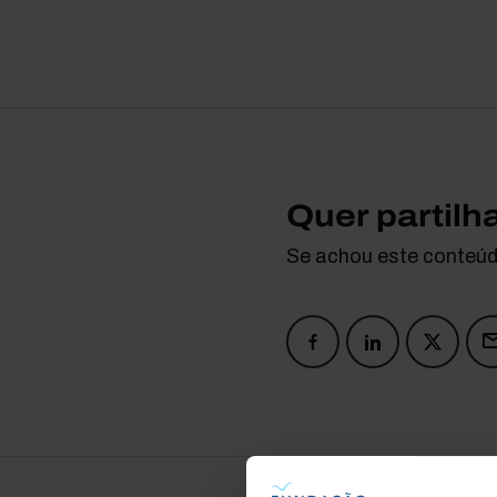
Quer partilh
Se achou este conteúdo