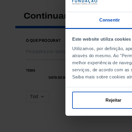
Continuar a pesquisar
Consentir
Este website utiliza cookies
O QUE PROCURA?
Utilizamos, por definição, a
através do mesmo. Ao "Permit
melhor experiência de naveg
serviços, de acordo com as s
TEMA
Saiba mais sobre cookies at
DATA DE INÍCIO
Rejeitar