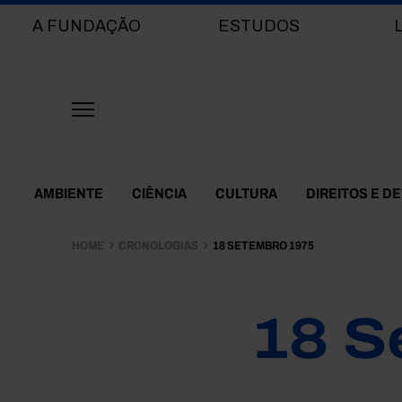
Main navigation
A FUNDAÇÃO
ESTUDOS
Themes Menu
AMBIENTE
CIÊNCIA
CULTURA
DIREITOS E D
HOME
CRONOLOGIAS
18 SETEMBRO 1975
18 S