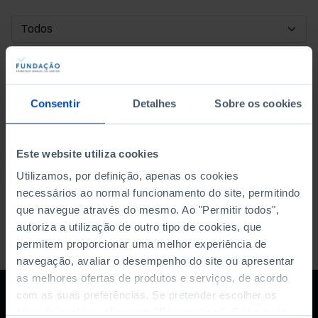
DATA DE INÍCIO
DATA DE FIM
Consentir
Detalhes
Sobre os cookies
ORDENAR POR
Este website utiliza cookies
Utilizamos, por definição, apenas os cookies
necessários ao normal funcionamento do site, permitindo
que navegue através do mesmo. Ao "Permitir todos",
autoriza a utilização de outro tipo de cookies, que
permitem proporcionar uma melhor experiência de
navegação, avaliar o desempenho do site ou apresentar
as melhores ofertas de produtos e serviços, de acordo
com as suas preferências. Se pretender escolher os
tipos de cookies, clique em "Personalizar". Saiba mais