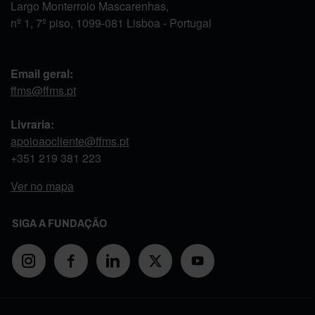
Largo Monterroio Mascarenhas,
nº 1, 7º piso, 1099-081 Lisboa - Portugal
Email geral:
ffms@ffms.pt
Livraria:
apoioaocliente@ffms.pt
+351
219 381 223
Ver no mapa
SIGA A FUNDAÇÃO