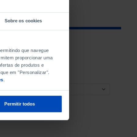
Sobre os cookies
 permitindo que navegue
permitem proporcionar uma
fertas de produtos e
ique em "Personalizar".
es
.
ORDENAR POR
Permitir todos