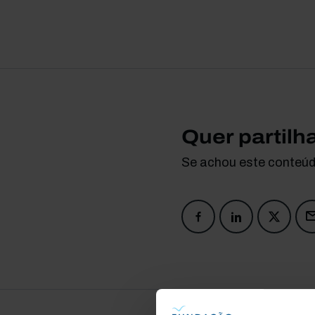
Quer partilh
Se achou este conteúdo