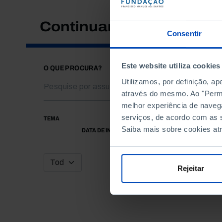
Continuar a pesquisar
Consentir
Este website utiliza cookies
O QUE PROCURA?
Utilizamos, por definição, a
através do mesmo. Ao "Permit
melhor experiência de naveg
serviços, de acordo com as s
TEMA
Saiba mais sobre cookies at
DATA DE INÍCIO
Rejeitar