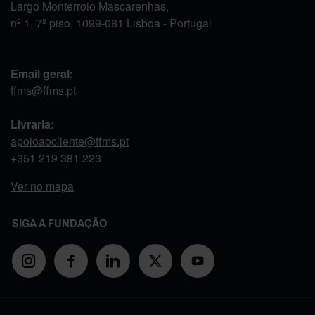
Largo Monterroio Mascarenhas,
nº 1, 7º piso, 1099-081 Lisboa - Portugal
Email geral:
ffms@ffms.pt
Livraria:
apoioaocliente@ffms.pt
+351
219 381 223
Ver no mapa
SIGA A FUNDAÇÃO