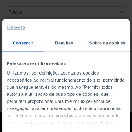
DATA DE INÍCIO
DATA DE FIM
Consentir
Detalhes
Sobre os cookies
ORDENAR POR
Este website utiliza cookies
Utilizamos, por definição, apenas os cookies
necessários ao normal funcionamento do site, permitindo
que navegue através do mesmo. Ao "Permitir todos",
autoriza a utilização de outro tipo de cookies, que
permitem proporcionar uma melhor experiência de
navegação, avaliar o desempenho do site ou apresentar
as melhores ofertas de produtos e serviços, de acordo
com as suas preferências. Se pretender escolher os
tipos de cookies, clique em "Personalizar". Saiba mais