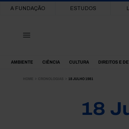
Main navigation
A FUNDAÇÃO
ESTUDOS
Themes Menu
AMBIENTE
CIÊNCIA
CULTURA
DIREITOS E D
HOME
CRONOLOGIAS
18 JULHO 1981
18 J