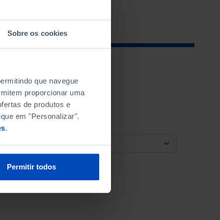
Sobre os cookies
 permitindo que navegue
permitem proporcionar uma
fertas de produtos e
ique em "Personalizar".
es
.
ORDENAR POR
Permitir todos