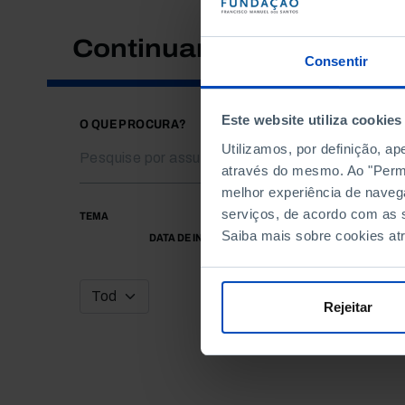
Continuar a pesquisar
Consentir
Este website utiliza cookies
O QUE PROCURA?
Utilizamos, por definição, a
através do mesmo. Ao "Permit
melhor experiência de naveg
serviços, de acordo com as s
TEMA
Saiba mais sobre cookies at
DATA DE INÍCIO
Rejeitar