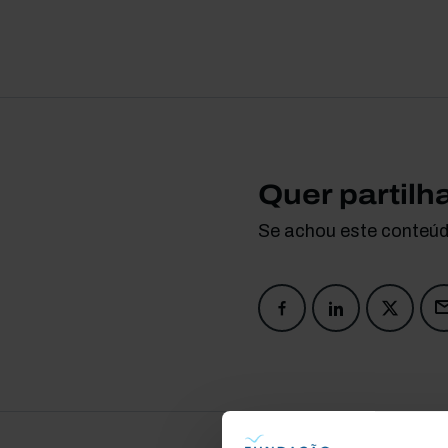
Quer partilh
Se achou este conteúdo