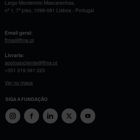
Largo Monterroio Mascarenhas,
nº 1, 7º piso, 1099-081 Lisboa - Portugal
Email geral:
ffms@ffms.pt
Livraria:
apoioaocliente@ffms.pt
+351
219 381 223
Ver no mapa
SIGA A FUNDAÇÃO