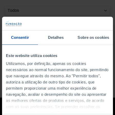
DATA DE INÍCIO
DATA DE FIM
Consentir
Detalhes
Sobre os cookies
ORDENAR POR
Este website utiliza cookies
Utilizamos, por definição, apenas os cookies
necessários ao normal funcionamento do site, permitindo
que navegue através do mesmo. Ao "Permitir todos",
autoriza a utilização de outro tipo de cookies, que
permitem proporcionar uma melhor experiência de
navegação, avaliar o desempenho do site ou apresentar
as melhores ofertas de produtos e serviços, de acordo
com as suas preferências. Se pretender escolher os
tipos de cookies, clique em "Personalizar". Saiba mais