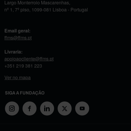
Largo Monterroio Mascarenhas,
nº 1, 7º piso, 1099-081 Lisboa - Portugal
Email geral:
ffms@ffms.pt
Livraria:
apoioaocliente@ffms.pt
+351
219 381 223
Ver no mapa
SIGA A FUNDAÇÃO