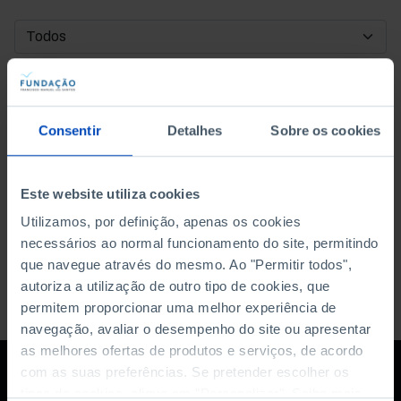
DATA DE INÍCIO
DATA DE FIM
Consentir
Detalhes
Sobre os cookies
ORDENAR POR
Este website utiliza cookies
Utilizamos, por definição, apenas os cookies
necessários ao normal funcionamento do site, permitindo
que navegue através do mesmo. Ao "Permitir todos",
autoriza a utilização de outro tipo de cookies, que
permitem proporcionar uma melhor experiência de
navegação, avaliar o desempenho do site ou apresentar
as melhores ofertas de produtos e serviços, de acordo
com as suas preferências. Se pretender escolher os
tipos de cookies, clique em "Personalizar". Saiba mais