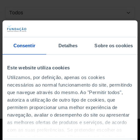
DATA DE INÍCIO
DATA DE FIM
Consentir
Detalhes
Sobre os cookies
ORDENAR POR
Este website utiliza cookies
Utilizamos, por definição, apenas os cookies
necessários ao normal funcionamento do site, permitindo
que navegue através do mesmo. Ao "Permitir todos",
autoriza a utilização de outro tipo de cookies, que
permitem proporcionar uma melhor experiência de
navegação, avaliar o desempenho do site ou apresentar
as melhores ofertas de produtos e serviços, de acordo
com as suas preferências. Se pretender escolher os
tipos de cookies, clique em "Personalizar". Saiba mais