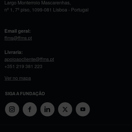
Largo Monterroio Mascarenhas,
nº 1, 7º piso, 1099-081 Lisboa - Portugal
Email geral:
ffms@ffms.pt
Livraria:
apoioaocliente@ffms.pt
+351
219 381 223
Ver no mapa
SIGA A FUNDAÇÃO