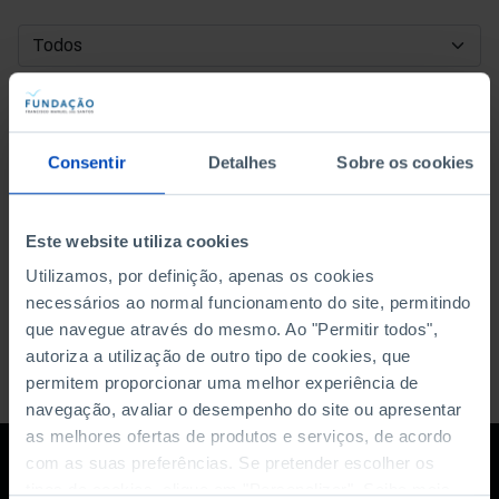
DATA DE INÍCIO
DATA DE FIM
Consentir
Detalhes
Sobre os cookies
ORDENAR POR
Este website utiliza cookies
Utilizamos, por definição, apenas os cookies
necessários ao normal funcionamento do site, permitindo
que navegue através do mesmo. Ao "Permitir todos",
autoriza a utilização de outro tipo de cookies, que
permitem proporcionar uma melhor experiência de
navegação, avaliar o desempenho do site ou apresentar
as melhores ofertas de produtos e serviços, de acordo
com as suas preferências. Se pretender escolher os
tipos de cookies, clique em "Personalizar". Saiba mais