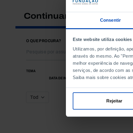
Continuar a pesquisar
Consentir
Este website utiliza cookies
O QUE PROCURA?
Utilizamos, por definição, a
através do mesmo. Ao "Permit
melhor experiência de naveg
serviços, de acordo com as s
TEMA
Saiba mais sobre cookies at
DATA DE INÍCIO
Rejeitar