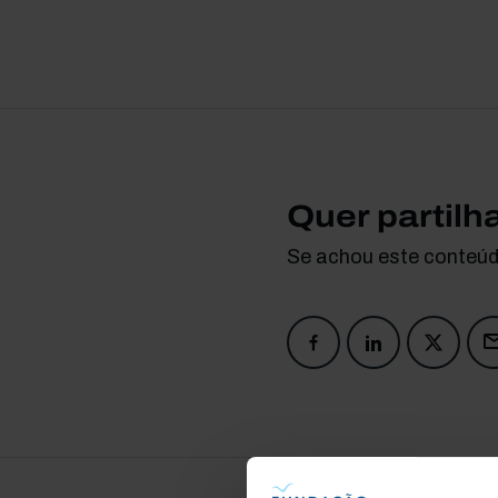
Quer partilh
Se achou este conteúdo