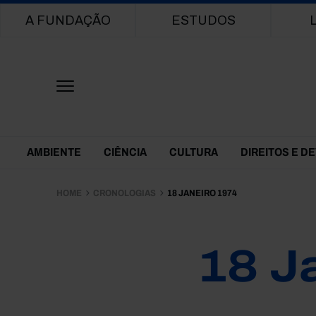
Main navigation
A FUNDAÇÃO
ESTUDOS
Themes Menu
AMBIENTE
CIÊNCIA
CULTURA
DIREITOS E D
HOME
CRONOLOGIAS
18 JANEIRO 1974
18 J