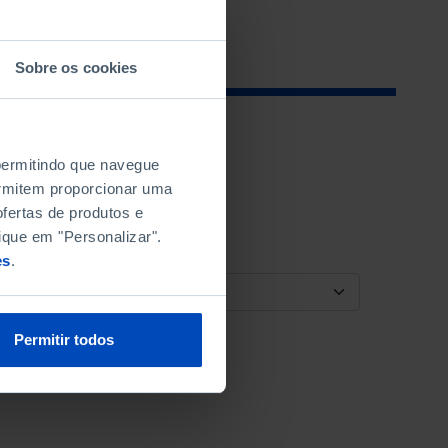
Sobre os cookies
 permitindo que navegue
permitem proporcionar uma
fertas de produtos e
ique em "Personalizar".
es
.
ORDENAR POR
Permitir todos