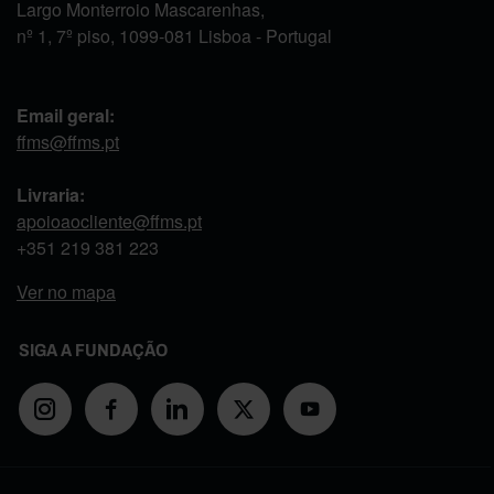
Largo Monterroio Mascarenhas,
nº 1, 7º piso, 1099-081 Lisboa - Portugal
Email geral:
ffms@ffms.pt
Livraria:
apoioaocliente@ffms.pt
+351
219 381 223
Ver no mapa
SIGA A FUNDAÇÃO