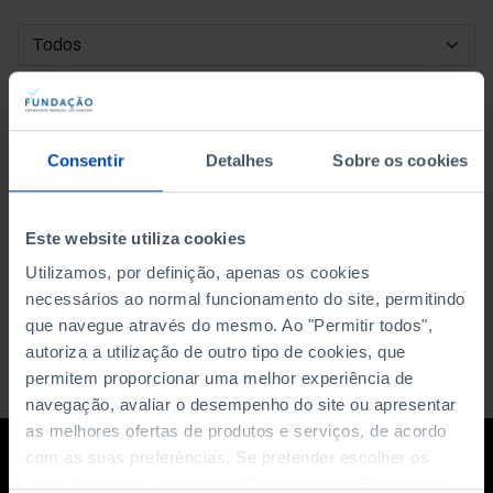
DATA DE INÍCIO
DATA DE FIM
Consentir
Detalhes
Sobre os cookies
ORDENAR POR
Este website utiliza cookies
Utilizamos, por definição, apenas os cookies
necessários ao normal funcionamento do site, permitindo
que navegue através do mesmo. Ao "Permitir todos",
autoriza a utilização de outro tipo de cookies, que
permitem proporcionar uma melhor experiência de
navegação, avaliar o desempenho do site ou apresentar
as melhores ofertas de produtos e serviços, de acordo
com as suas preferências. Se pretender escolher os
tipos de cookies, clique em "Personalizar". Saiba mais