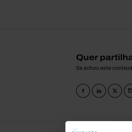
Quer partilh
Se achou este conteúdo