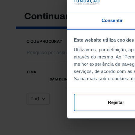
Continuar a pesquisar
Consentir
Este website utiliza cookies
O QUE PROCURA?
Utilizamos, por definição, a
através do mesmo. Ao "Permit
melhor experiência de naveg
serviços, de acordo com as s
TEMA
Saiba mais sobre cookies at
DATA DE INÍCIO
Rejeitar