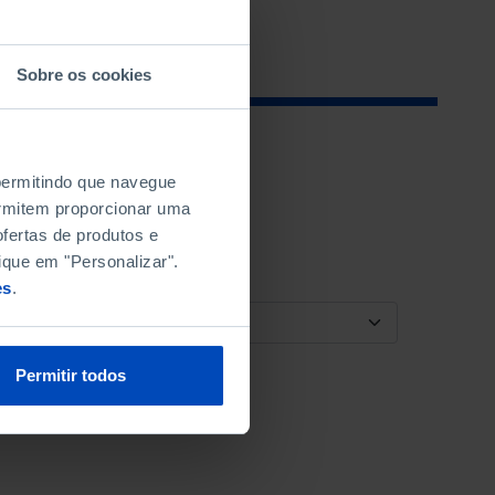
Sobre os cookies
 permitindo que navegue
permitem proporcionar uma
fertas de produtos e
ique em "Personalizar".
es
.
ORDENAR POR
Permitir todos