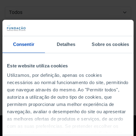
DATA DE INÍCIO
DATA DE FIM
Consentir
Detalhes
Sobre os cookies
ORDENAR POR
Este website utiliza cookies
Utilizamos, por definição, apenas os cookies
necessários ao normal funcionamento do site, permitindo
que navegue através do mesmo. Ao "Permitir todos",
autoriza a utilização de outro tipo de cookies, que
permitem proporcionar uma melhor experiência de
navegação, avaliar o desempenho do site ou apresentar
as melhores ofertas de produtos e serviços, de acordo
com as suas preferências. Se pretender escolher os
tipos de cookies, clique em "Personalizar". Saiba mais