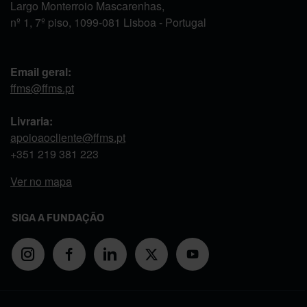
Largo Monterroio Mascarenhas,
nº 1, 7º piso, 1099-081 Lisboa - Portugal
Email geral:
ffms@ffms.pt
Livraria:
apoioaocliente@ffms.pt
+351
219 381 223
Ver no mapa
SIGA A FUNDAÇÃO