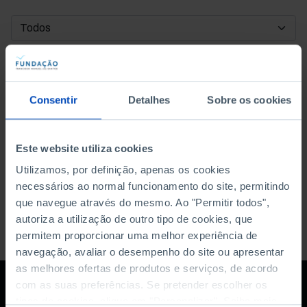
DATA DE INÍCIO
DATA DE FIM
Consentir
Detalhes
Sobre os cookies
ORDENAR POR
Este website utiliza cookies
Utilizamos, por definição, apenas os cookies
necessários ao normal funcionamento do site, permitindo
que navegue através do mesmo. Ao "Permitir todos",
autoriza a utilização de outro tipo de cookies, que
permitem proporcionar uma melhor experiência de
navegação, avaliar o desempenho do site ou apresentar
as melhores ofertas de produtos e serviços, de acordo
com as suas preferências. Se pretender escolher os
tipos de cookies, clique em "Personalizar". Saiba mais