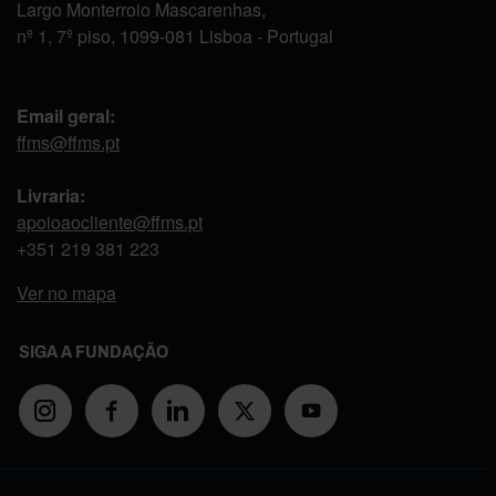
Largo Monterroio Mascarenhas,
nº 1, 7º piso, 1099-081 Lisboa - Portugal
Email geral:
ffms@ffms.pt
Livraria:
apoioaocliente@ffms.pt
+351
219 381 223
Ver no mapa
SIGA A FUNDAÇÃO