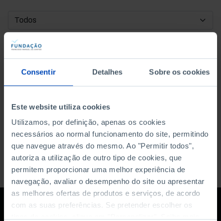
DATA DE INÍCIO
DATA DE FIM
Consentir
Detalhes
Sobre os cookies
ORDENAR POR
Este website utiliza cookies
Utilizamos, por definição, apenas os cookies
necessários ao normal funcionamento do site, permitindo
que navegue através do mesmo. Ao "Permitir todos",
autoriza a utilização de outro tipo de cookies, que
permitem proporcionar uma melhor experiência de
navegação, avaliar o desempenho do site ou apresentar
as melhores ofertas de produtos e serviços, de acordo
com as suas preferências. Se pretender escolher os
tipos de cookies, clique em "Personalizar". Saiba mais