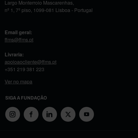
Largo Monterroio Mascarenhas,
nº 1, 7º piso, 1099-081 Lisboa - Portugal
Email geral:
ffms@ffms.pt
Livraria:
apoioaocliente@ffms.pt
+351
219 381 223
Ver no mapa
SIGA A FUNDAÇÃO