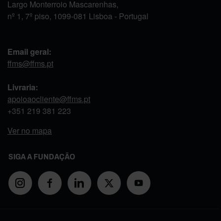
Largo Monterroio Mascarenhas,
nº 1, 7º piso, 1099-081 Lisboa - Portugal
Email geral:
ffms@ffms.pt
Livraria:
apoioaocliente@ffms.pt
+351
219 381 223
Ver no mapa
SIGA A FUNDAÇÃO