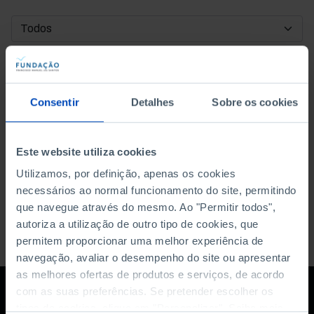
DATA DE INÍCIO
DATA DE FIM
Consentir
Detalhes
Sobre os cookies
ORDENAR POR
Este website utiliza cookies
Utilizamos, por definição, apenas os cookies
necessários ao normal funcionamento do site, permitindo
que navegue através do mesmo. Ao "Permitir todos",
autoriza a utilização de outro tipo de cookies, que
permitem proporcionar uma melhor experiência de
navegação, avaliar o desempenho do site ou apresentar
as melhores ofertas de produtos e serviços, de acordo
com as suas preferências. Se pretender escolher os
tipos de cookies, clique em "Personalizar". Saiba mais