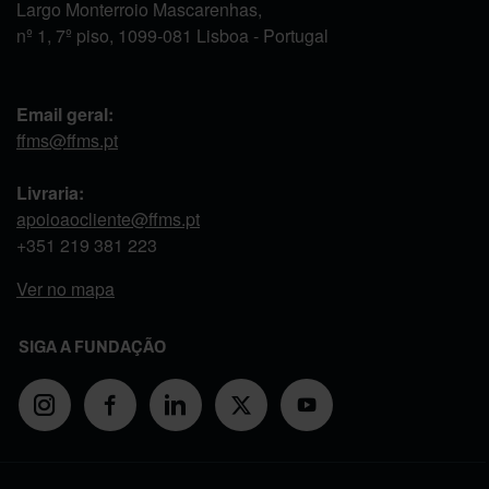
Largo Monterroio Mascarenhas,
nº 1, 7º piso, 1099-081 Lisboa - Portugal
Email geral:
ffms@ffms.pt
Livraria:
apoioaocliente@ffms.pt
+351
219 381 223
Ver no mapa
SIGA A FUNDAÇÃO