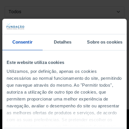
DATA DE INÍCIO
DATA DE FIM
Consentir
Detalhes
Sobre os cookies
ORDENAR POR
Este website utiliza cookies
Utilizamos, por definição, apenas os cookies
necessários ao normal funcionamento do site, permitindo
que navegue através do mesmo. Ao "Permitir todos",
autoriza a utilização de outro tipo de cookies, que
permitem proporcionar uma melhor experiência de
navegação, avaliar o desempenho do site ou apresentar
as melhores ofertas de produtos e serviços, de acordo
com as suas preferências. Se pretender escolher os
tipos de cookies, clique em "Personalizar". Saiba mais