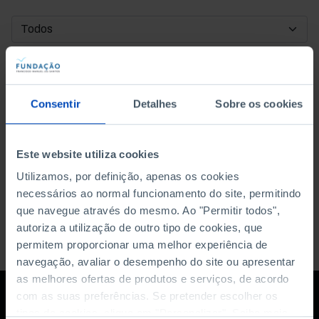
DATA DE INÍCIO
DATA DE FIM
Consentir
Detalhes
Sobre os cookies
ORDENAR POR
Este website utiliza cookies
Utilizamos, por definição, apenas os cookies
necessários ao normal funcionamento do site, permitindo
que navegue através do mesmo. Ao "Permitir todos",
autoriza a utilização de outro tipo de cookies, que
permitem proporcionar uma melhor experiência de
navegação, avaliar o desempenho do site ou apresentar
as melhores ofertas de produtos e serviços, de acordo
com as suas preferências. Se pretender escolher os
tipos de cookies, clique em "Personalizar". Saiba mais