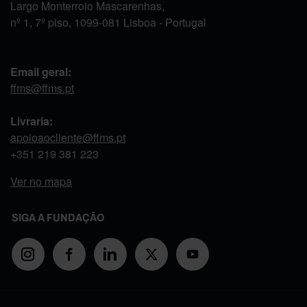
Largo Monterroio Mascarenhas,
nº 1, 7º piso, 1099-081 Lisboa - Portugal
Email geral:
ffms@ffms.pt
Livraria:
apoioaocliente@ffms.pt
+351
219 381 223
Ver no mapa
SIGA A FUNDAÇÃO