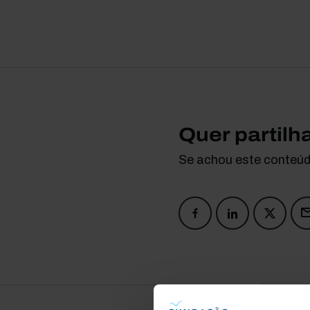
Quer partilh
Se achou este conteúdo