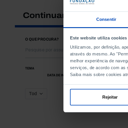
Continuar a pesquisar
Consentir
Este website utiliza cookies
O QUE PROCURA?
Utilizamos, por definição, a
através do mesmo. Ao "Permit
melhor experiência de naveg
serviços, de acordo com as s
TEMA
Saiba mais sobre cookies at
DATA DE INÍCIO
Rejeitar