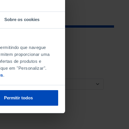
Sobre os cookies
 permitindo que navegue
permitem proporcionar uma
fertas de produtos e
ique em "Personalizar".
es
.
ORDENAR POR
Permitir todos