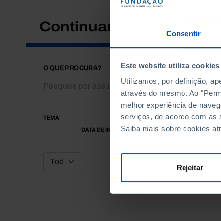
Continuar a pesquisar
Consentir
Este website utiliza cookies
O QUE PROCURA?
Utilizamos, por definição, a
através do mesmo. Ao "Permit
melhor experiência de naveg
serviços, de acordo com as s
TEMA
Saiba mais sobre cookies at
DATA DE INÍCIO
Rejeitar