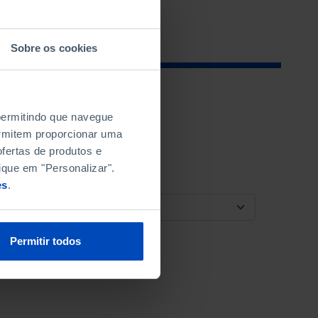
Sobre os cookies
 permitindo que navegue
permitem proporcionar uma
fertas de produtos e
ique em "Personalizar".
es
.
ORDENAR POR
Permitir todos