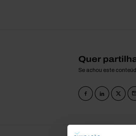
Quer partilh
Se achou este conteúdo