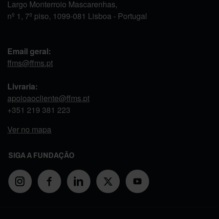
Largo Monterroio Mascarenhas,
nº 1, 7º piso, 1099-081 Lisboa - Portugal
Email geral:
ffms@ffms.pt
Livraria:
apoioaocliente@ffms.pt
+351
219 381 223
Ver no mapa
SIGA A FUNDAÇÃO