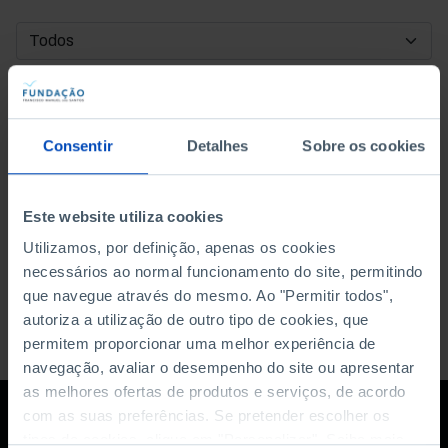
DATA DE INÍCIO
DATA DE FIM
Consentir
Detalhes
Sobre os cookies
ORDENAR POR
Este website utiliza cookies
Utilizamos, por definição, apenas os cookies
necessários ao normal funcionamento do site, permitindo
que navegue através do mesmo. Ao "Permitir todos",
autoriza a utilização de outro tipo de cookies, que
permitem proporcionar uma melhor experiência de
navegação, avaliar o desempenho do site ou apresentar
as melhores ofertas de produtos e serviços, de acordo
com as suas preferências. Se pretender escolher os
tipos de cookies, clique em "Personalizar". Saiba mais