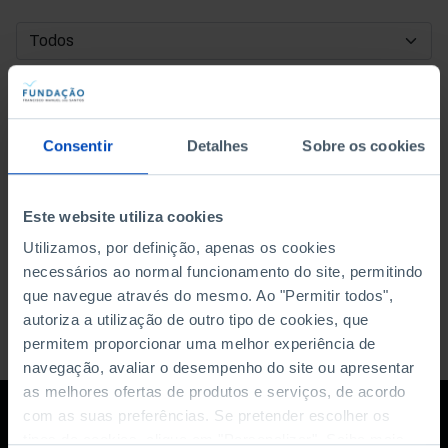
DATA DE INÍCIO
DATA DE FIM
Consentir
Detalhes
Sobre os cookies
ORDENAR POR
Este website utiliza cookies
Utilizamos, por definição, apenas os cookies
necessários ao normal funcionamento do site, permitindo
que navegue através do mesmo. Ao "Permitir todos",
autoriza a utilização de outro tipo de cookies, que
permitem proporcionar uma melhor experiência de
navegação, avaliar o desempenho do site ou apresentar
as melhores ofertas de produtos e serviços, de acordo
com as suas preferências. Se pretender escolher os
tipos de cookies, clique em "Personalizar". Saiba mais