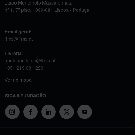
Largo Monterroio Mascarenhas,
nº 1, 7º piso, 1099-081 Lisboa - Portugal
Email geral:
ffms@ffms.pt
Livraria:
apoioaocliente@ffms.pt
+351
219 381 223
Ver no mapa
SIGA A FUNDAÇÃO