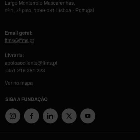
Largo Monterroio Mascarenhas,
nº 1, 7º piso, 1099-081 Lisboa - Portugal
Email geral:
ffms@ffms.pt
Livraria:
apoioaocliente@ffms.pt
+351
219 381 223
Ver no mapa
SIGA A FUNDAÇÃO