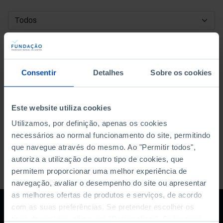
DATA DE INÍCIO
DATA DE FIM
Consentir
Detalhes
Sobre os cookies
ORDENAR POR
Este website utiliza cookies
Utilizamos, por definição, apenas os cookies
necessários ao normal funcionamento do site, permitindo
que navegue através do mesmo. Ao "Permitir todos",
autoriza a utilização de outro tipo de cookies, que
permitem proporcionar uma melhor experiência de
navegação, avaliar o desempenho do site ou apresentar
as melhores ofertas de produtos e serviços, de acordo
com as suas preferências. Se pretender escolher os
tipos de cookies, clique em "Personalizar". Saiba mais