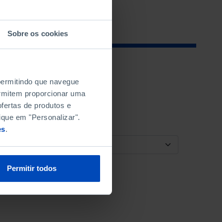
Sobre os cookies
 permitindo que navegue
permitem proporcionar uma
fertas de produtos e
ique em "Personalizar".
es
.
ORDENAR POR
Permitir todos