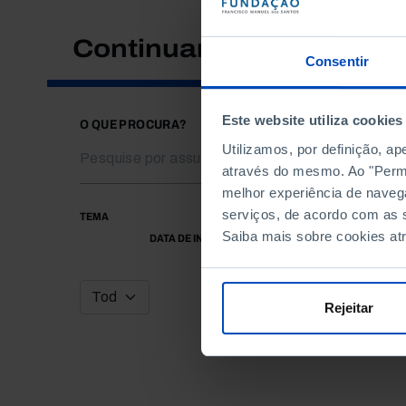
Continuar a pesquisar
Consentir
Este website utiliza cookies
O QUE PROCURA?
Utilizamos, por definição, a
através do mesmo. Ao "Permit
melhor experiência de naveg
serviços, de acordo com as s
TEMA
Saiba mais sobre cookies at
DATA DE INÍCIO
Rejeitar