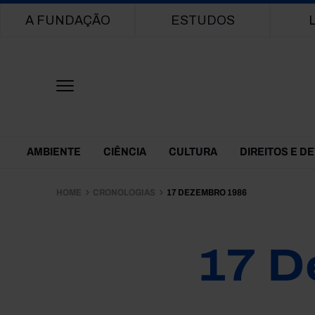
Main navigation
A FUNDAÇÃO
ESTUDOS
Themes Menu
AMBIENTE
CIÊNCIA
CULTURA
DIREITOS E D
HOME
CRONOLOGIAS
17 DEZEMBRO 1986
17 D