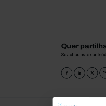
Quer partilh
Se achou este conteúdo