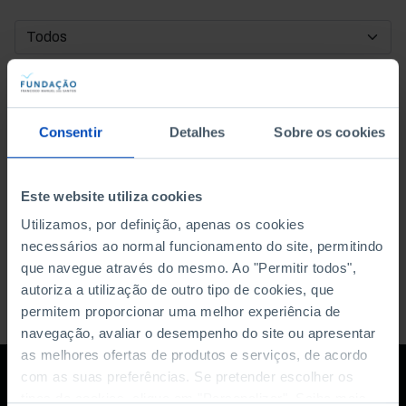
DATA DE INÍCIO
DATA DE FIM
Consentir
Detalhes
Sobre os cookies
ORDENAR POR
Este website utiliza cookies
Utilizamos, por definição, apenas os cookies
necessários ao normal funcionamento do site, permitindo
que navegue através do mesmo. Ao "Permitir todos",
autoriza a utilização de outro tipo de cookies, que
permitem proporcionar uma melhor experiência de
navegação, avaliar o desempenho do site ou apresentar
as melhores ofertas de produtos e serviços, de acordo
com as suas preferências. Se pretender escolher os
tipos de cookies, clique em "Personalizar". Saiba mais