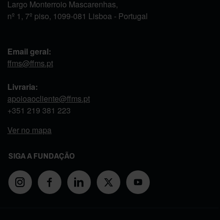
Largo Monterroio Mascarenhas,
nº 1, 7º piso, 1099-081 Lisboa - Portugal
Email geral:
ffms@ffms.pt
Livraria:
apoioaocliente@ffms.pt
+351
219 381 223
Ver no mapa
SIGA A FUNDAÇÃO