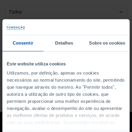
DATA DE INÍCIO
DATA DE FIM
Consentir
Detalhes
Sobre os cookies
ORDENAR POR
Este website utiliza cookies
Utilizamos, por definição, apenas os cookies
necessários ao normal funcionamento do site, permitindo
que navegue através do mesmo. Ao "Permitir todos",
autoriza a utilização de outro tipo de cookies, que
permitem proporcionar uma melhor experiência de
navegação, avaliar o desempenho do site ou apresentar
as melhores ofertas de produtos e serviços, de acordo
com as suas preferências. Se pretender escolher os
tipos de cookies, clique em "Personalizar". Saiba mais