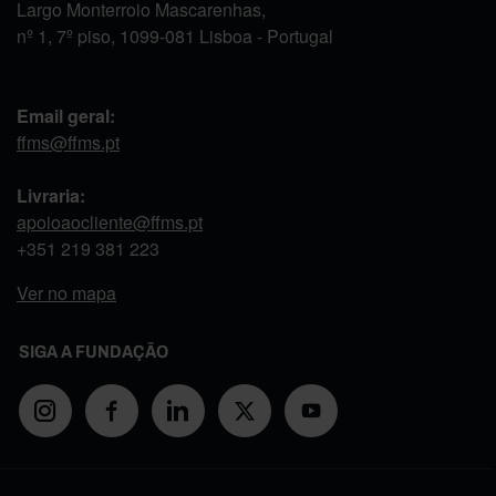
Largo Monterroio Mascarenhas,
nº 1, 7º piso, 1099-081 Lisboa - Portugal
Email geral:
ffms@ffms.pt
Livraria:
apoioaocliente@ffms.pt
+351
219 381 223
Ver no mapa
SIGA A FUNDAÇÃO