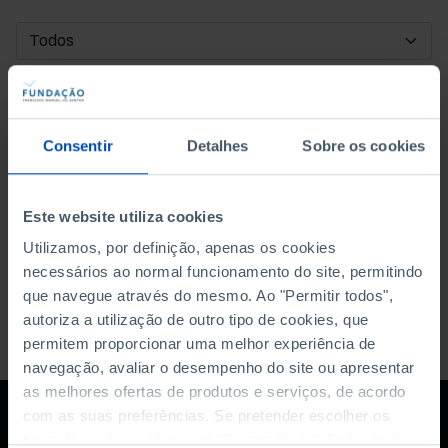
DATA DE INÍCIO
DATA DE FIM
Consentir
Detalhes
Sobre os cookies
ORDENAR POR
Este website utiliza cookies
Utilizamos, por definição, apenas os cookies
necessários ao normal funcionamento do site, permitindo
que navegue através do mesmo. Ao "Permitir todos",
autoriza a utilização de outro tipo de cookies, que
permitem proporcionar uma melhor experiência de
navegação, avaliar o desempenho do site ou apresentar
as melhores ofertas de produtos e serviços, de acordo
com as suas preferências. Se pretender escolher os
tipos de cookies, clique em "Personalizar". Saiba mais