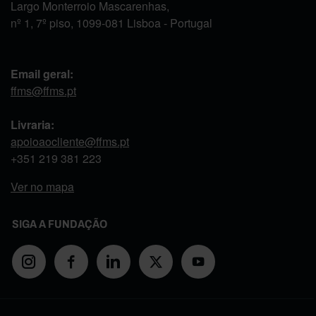
Largo Monterroio Mascarenhas,
nº 1, 7º piso, 1099-081 Lisboa - Portugal
Email geral:
ffms@ffms.pt
Livraria:
apoioaocliente@ffms.pt
+351
219 381 223
Ver no mapa
SIGA A FUNDAÇÃO