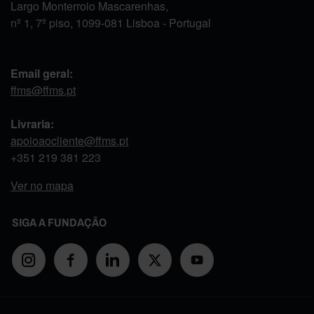
Largo Monterroio Mascarenhas,
nº 1, 7º piso, 1099-081 Lisboa - Portugal
Email geral:
ffms@ffms.pt
Livraria:
apoioaocliente@ffms.pt
+351
219 381 223
Ver no mapa
SIGA A FUNDAÇÃO