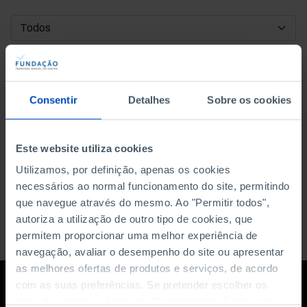
DATA DE INÍCIO
DATA DE FIM
Consentir
Detalhes
Sobre os cookies
ORDENAR POR
Este website utiliza cookies
Utilizamos, por definição, apenas os cookies
necessários ao normal funcionamento do site, permitindo
que navegue através do mesmo. Ao "Permitir todos",
autoriza a utilização de outro tipo de cookies, que
permitem proporcionar uma melhor experiência de
navegação, avaliar o desempenho do site ou apresentar
as melhores ofertas de produtos e serviços, de acordo
com as suas preferências. Se pretender escolher os
tipos de cookies, clique em "Personalizar". Saiba mais