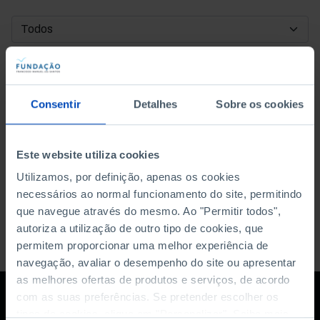
DATA DE INÍCIO
DATA DE FIM
Consentir
Detalhes
Sobre os cookies
ORDENAR POR
Este website utiliza cookies
Utilizamos, por definição, apenas os cookies
necessários ao normal funcionamento do site, permitindo
que navegue através do mesmo. Ao "Permitir todos",
autoriza a utilização de outro tipo de cookies, que
permitem proporcionar uma melhor experiência de
navegação, avaliar o desempenho do site ou apresentar
as melhores ofertas de produtos e serviços, de acordo
com as suas preferências. Se pretender escolher os
tipos de cookies, clique em "Personalizar". Saiba mais