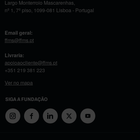
Largo Monterroio Mascarenhas,
nº 1, 7º piso, 1099-081 Lisboa - Portugal
Email geral:
ffms@ffms.pt
Livraria:
apoioaocliente@ffms.pt
+351
219 381 223
Ver no mapa
SIGA A FUNDAÇÃO