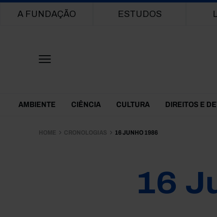
Main navigation
A FUNDAÇÃO
ESTUDOS
Themes Menu
AMBIENTE
CIÊNCIA
CULTURA
DIREITOS E D
HOME
CRONOLOGIAS
16 JUNHO 1986
16 J