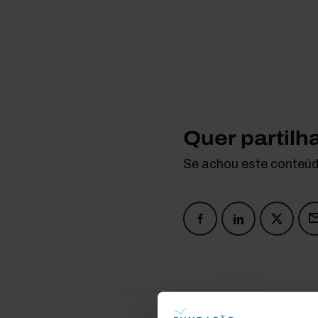
Quer partilh
Se achou este conteúdo