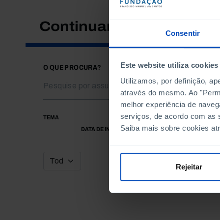
Continuar a pesquisar
Consentir
Este website utiliza cookies
O QUE PROCURA?
Utilizamos, por definição, a
através do mesmo. Ao "Permit
melhor experiência de naveg
serviços, de acordo com as s
TEMA
Saiba mais sobre cookies at
DATA DE INÍCIO
Rejeitar