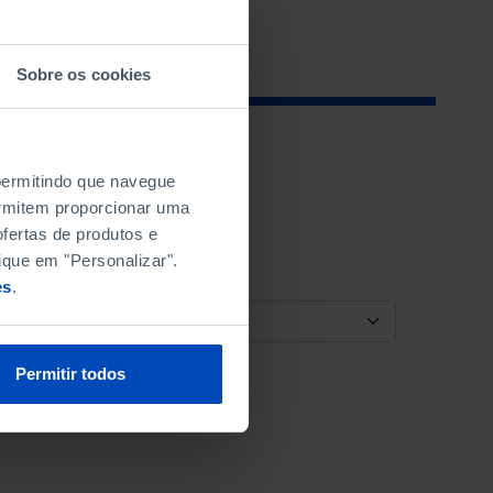
Sobre os cookies
 permitindo que navegue
permitem proporcionar uma
fertas de produtos e
ique em "Personalizar".
es
.
ORDENAR POR
Permitir todos