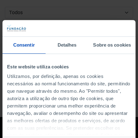
DATA DE INÍCIO
DATA DE FIM
Consentir
Detalhes
Sobre os cookies
ORDENAR POR
Este website utiliza cookies
Utilizamos, por definição, apenas os cookies
necessários ao normal funcionamento do site, permitindo
que navegue através do mesmo. Ao "Permitir todos",
autoriza a utilização de outro tipo de cookies, que
permitem proporcionar uma melhor experiência de
navegação, avaliar o desempenho do site ou apresentar
as melhores ofertas de produtos e serviços, de acordo
com as suas preferências. Se pretender escolher os
tipos de cookies, clique em "Personalizar". Saiba mais