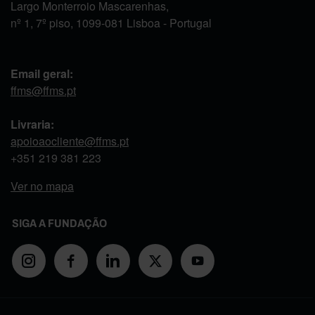
Largo Monterroio Mascarenhas,
nº 1, 7º piso, 1099-081 Lisboa - Portugal
Email geral:
ffms@ffms.pt
Livraria:
apoioaocliente@ffms.pt
+351
219 381 223
Ver no mapa
SIGA A FUNDAÇÃO