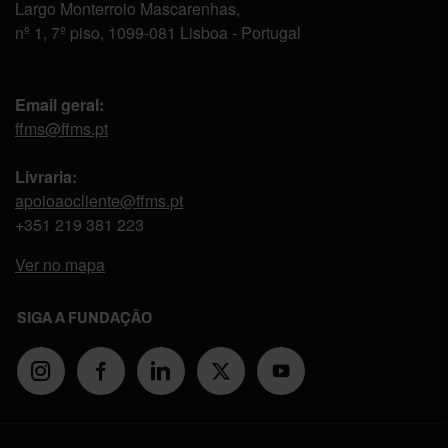
Largo Monterroio Mascarenhas,
nº 1, 7º piso, 1099-081 Lisboa - Portugal
Email geral:
ffms@ffms.pt
Livraria:
apoioaocliente@ffms.pt
+351
219 381 223
Ver no mapa
SIGA A FUNDAÇÃO