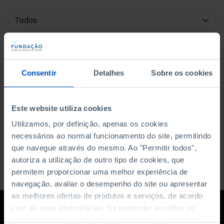
DATA DE INÍCIO
DATA DE FIM
Consentir
Detalhes
Sobre os cookies
ORDENAR POR
Este website utiliza cookies
Utilizamos, por definição, apenas os cookies
necessários ao normal funcionamento do site, permitindo
que navegue através do mesmo. Ao "Permitir todos",
autoriza a utilização de outro tipo de cookies, que
permitem proporcionar uma melhor experiência de
navegação, avaliar o desempenho do site ou apresentar
as melhores ofertas de produtos e serviços, de acordo
com as suas preferências. Se pretender escolher os
tipos de cookies, clique em "Personalizar". Saiba mais