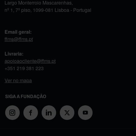
Largo Monterroio Mascarenhas,
nº 1, 7º piso, 1099-081 Lisboa - Portugal
Email geral:
ffms@ffms.pt
Livraria:
apoioaocliente@ffms.pt
+351
219 381 223
Ver no mapa
SIGA A FUNDAÇÃO