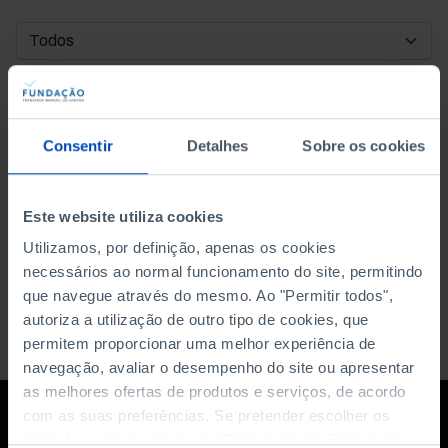
DATA DE INÍCIO
DATA DE FIM
Consentir
Detalhes
Sobre os cookies
ORDENAR POR
Este website utiliza cookies
Utilizamos, por definição, apenas os cookies
necessários ao normal funcionamento do site, permitindo
que navegue através do mesmo. Ao "Permitir todos",
autoriza a utilização de outro tipo de cookies, que
permitem proporcionar uma melhor experiência de
navegação, avaliar o desempenho do site ou apresentar
as melhores ofertas de produtos e serviços, de acordo
com as suas preferências. Se pretender escolher os
tipos de cookies, clique em "Personalizar". Saiba mais