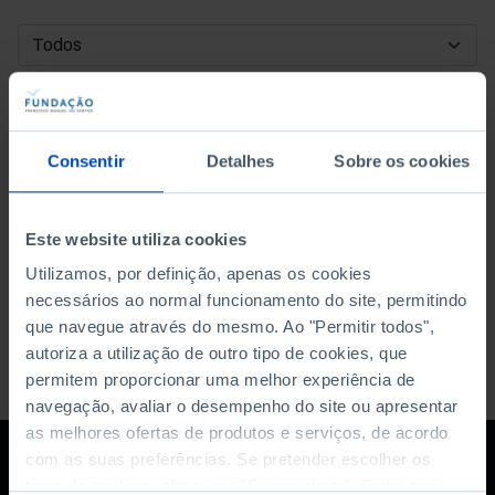
DATA DE INÍCIO
DATA DE FIM
Consentir
Detalhes
Sobre os cookies
ORDENAR POR
Este website utiliza cookies
Utilizamos, por definição, apenas os cookies
necessários ao normal funcionamento do site, permitindo
que navegue através do mesmo. Ao "Permitir todos",
autoriza a utilização de outro tipo de cookies, que
permitem proporcionar uma melhor experiência de
navegação, avaliar o desempenho do site ou apresentar
as melhores ofertas de produtos e serviços, de acordo
com as suas preferências. Se pretender escolher os
tipos de cookies, clique em "Personalizar". Saiba mais