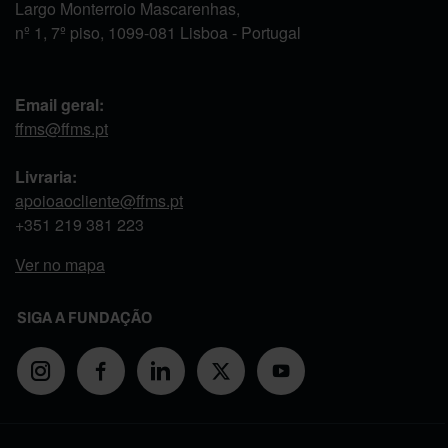
Largo Monterroio Mascarenhas,
nº 1, 7º piso, 1099-081 Lisboa - Portugal
Email geral:
ffms@ffms.pt
Livraria:
apoioaocliente@ffms.pt
+351
219 381 223
Ver no mapa
SIGA A FUNDAÇÃO