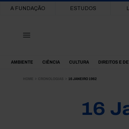
Main navigation
A FUNDAÇÃO
ESTUDOS
Themes Menu
AMBIENTE
CIÊNCIA
CULTURA
DIREITOS E D
HOME
CRONOLOGIAS
16 JANEIRO 1962
16 J