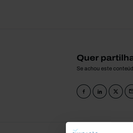
Quer partilh
Se achou este conteúdo