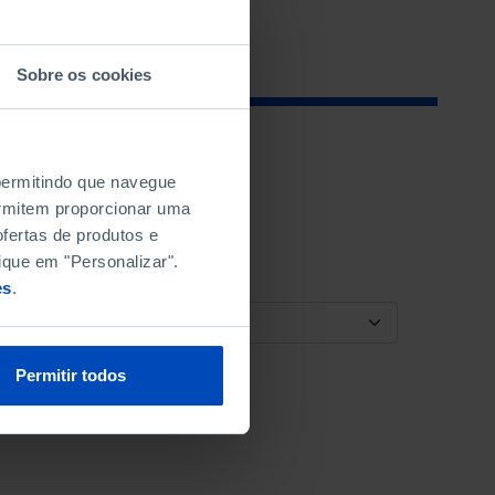
Sobre os cookies
 permitindo que navegue
permitem proporcionar uma
fertas de produtos e
ique em "Personalizar".
es
.
ORDENAR POR
Permitir todos