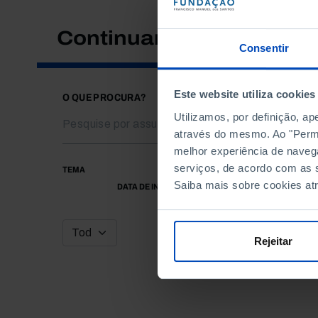
Continuar a pesquisar
Consentir
Este website utiliza cookies
O QUE PROCURA?
Utilizamos, por definição, a
através do mesmo. Ao "Permit
melhor experiência de naveg
serviços, de acordo com as s
TEMA
Saiba mais sobre cookies at
DATA DE INÍCIO
Rejeitar