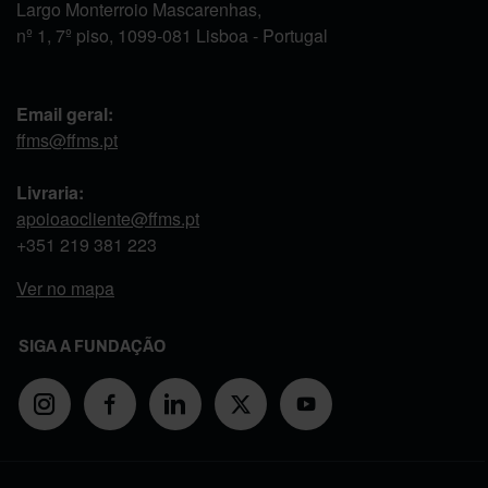
Largo Monterroio Mascarenhas,
nº 1, 7º piso, 1099-081 Lisboa - Portugal
Email geral:
ffms@ffms.pt
Livraria:
apoioaocliente@ffms.pt
+351
219 381 223
Ver no mapa
SIGA A FUNDAÇÃO