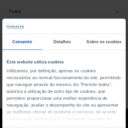
DATA DE INÍCIO
DATA DE FIM
Consentir
Detalhes
Sobre os cookies
ORDENAR POR
Este website utiliza cookies
Utilizamos, por definição, apenas os cookies
necessários ao normal funcionamento do site, permitindo
que navegue através do mesmo. Ao "Permitir todos",
autoriza a utilização de outro tipo de cookies, que
permitem proporcionar uma melhor experiência de
navegação, avaliar o desempenho do site ou apresentar
as melhores ofertas de produtos e serviços, de acordo
com as suas preferências. Se pretender escolher os
tipos de cookies, clique em "Personalizar". Saiba mais