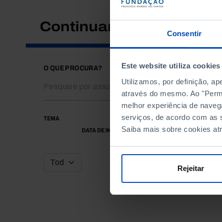
Continuar a pesquisar
Consentir
Este website utiliza cookies
O QUE PROCURA?
Utilizamos, por definição, a
através do mesmo. Ao "Permit
melhor experiência de naveg
serviços, de acordo com as s
TEMA
Saiba mais sobre cookies at
DATA DE INÍCIO
Rejeitar