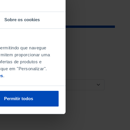
Sobre os cookies
 permitindo que navegue
permitem proporcionar uma
fertas de produtos e
ique em "Personalizar".
es
.
ORDENAR POR
Permitir todos