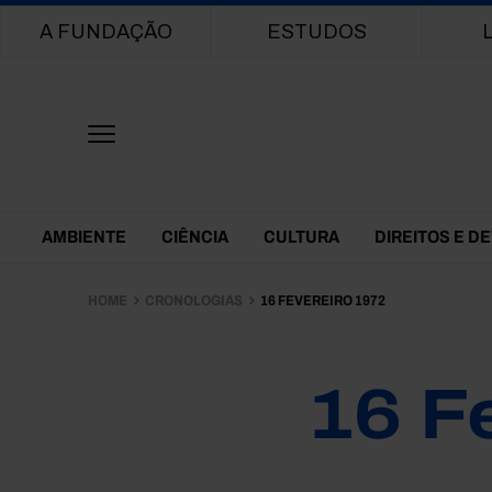
Main navigation
A FUNDAÇÃO
ESTUDOS
Themes Menu
AMBIENTE
CIÊNCIA
CULTURA
DIREITOS E D
HOME
CRONOLOGIAS
16 FEVEREIRO 1972
16 F