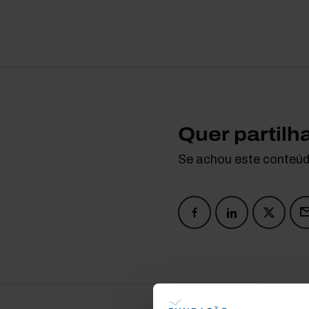
Quer partilh
Se achou este conteúdo