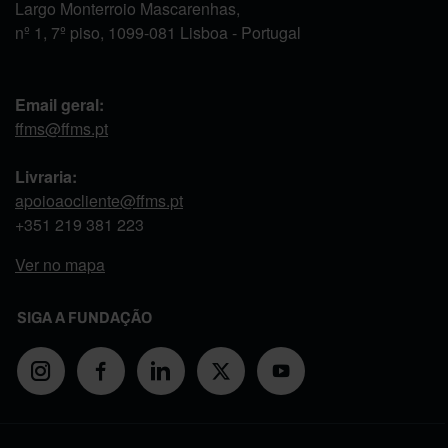
Largo Monterroio Mascarenhas,
nº 1, 7º piso, 1099-081 Lisboa - Portugal
Email geral:
ffms@ffms.pt
Livraria:
apoioaocliente@ffms.pt
+351
219 381 223
Ver no mapa
SIGA A FUNDAÇÃO