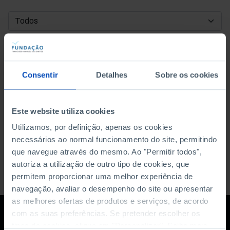
DATA DE INÍCIO
DATA DE FIM
Consentir
Detalhes
Sobre os cookies
ORDENAR POR
Este website utiliza cookies
Utilizamos, por definição, apenas os cookies
necessários ao normal funcionamento do site, permitindo
que navegue através do mesmo. Ao "Permitir todos",
autoriza a utilização de outro tipo de cookies, que
permitem proporcionar uma melhor experiência de
navegação, avaliar o desempenho do site ou apresentar
as melhores ofertas de produtos e serviços, de acordo
com as suas preferências. Se pretender escolher os
tipos de cookies, clique em "Personalizar". Saiba mais