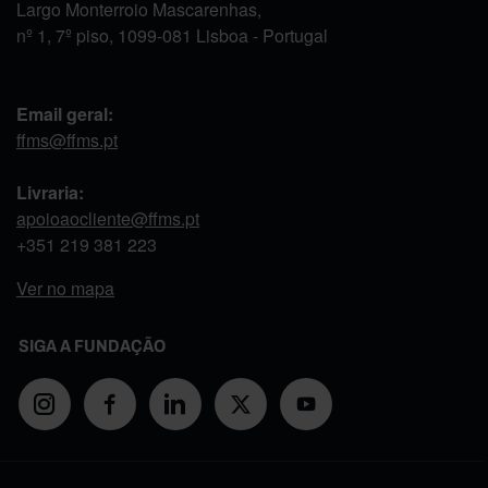
Largo Monterroio Mascarenhas,
nº 1, 7º piso, 1099-081 Lisboa - Portugal
Email geral:
ffms@ffms.pt
Livraria:
apoioaocliente@ffms.pt
+351
219 381 223
Ver no mapa
SIGA A FUNDAÇÃO