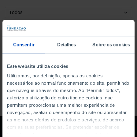
DATA DE INÍCIO
DATA DE FIM
Consentir
Detalhes
Sobre os cookies
ORDENAR POR
Este website utiliza cookies
Utilizamos, por definição, apenas os cookies
necessários ao normal funcionamento do site, permitindo
que navegue através do mesmo. Ao "Permitir todos",
autoriza a utilização de outro tipo de cookies, que
permitem proporcionar uma melhor experiência de
navegação, avaliar o desempenho do site ou apresentar
as melhores ofertas de produtos e serviços, de acordo
com as suas preferências. Se pretender escolher os
tipos de cookies, clique em "Personalizar". Saiba mais