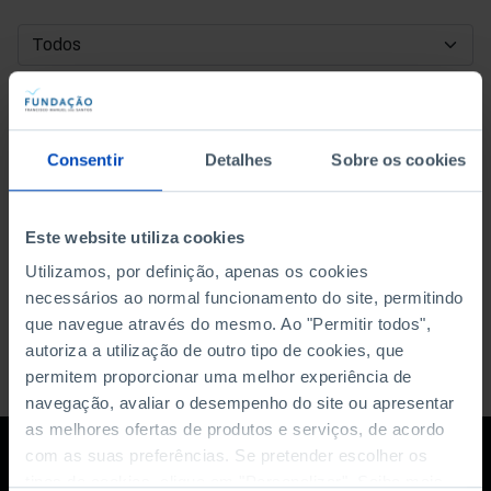
DATA DE INÍCIO
DATA DE FIM
Consentir
Detalhes
Sobre os cookies
ORDENAR POR
Este website utiliza cookies
Utilizamos, por definição, apenas os cookies
necessários ao normal funcionamento do site, permitindo
que navegue através do mesmo. Ao "Permitir todos",
autoriza a utilização de outro tipo de cookies, que
permitem proporcionar uma melhor experiência de
navegação, avaliar o desempenho do site ou apresentar
as melhores ofertas de produtos e serviços, de acordo
com as suas preferências. Se pretender escolher os
tipos de cookies, clique em "Personalizar". Saiba mais