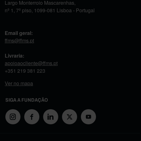
Largo Monterroio Mascarenhas,
nº 1, 7º piso, 1099-081 Lisboa - Portugal
Email geral:
ffms@ffms.pt
Livraria:
apoioaocliente@ffms.pt
+351
219 381 223
Ver no mapa
SIGA A FUNDAÇÃO