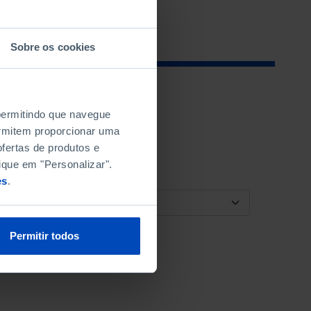
Sobre os cookies
 permitindo que navegue
permitem proporcionar uma
fertas de produtos e
ique em "Personalizar".
es
.
ORDENAR POR
Permitir todos