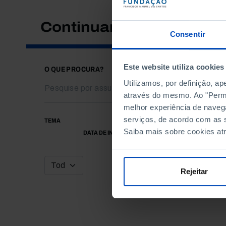
Continuar a pesquisar
Consentir
Este website utiliza cookies
O QUE PROCURA?
Utilizamos, por definição, a
através do mesmo. Ao "Permit
melhor experiência de naveg
serviços, de acordo com as s
TEMA
Saiba mais sobre cookies at
DATA DE INÍCIO
Rejeitar