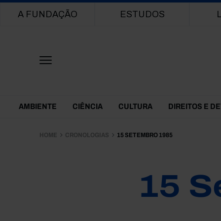
Main navigation
A FUNDAÇÃO
ESTUDOS
Themes Menu
AMBIENTE
CIÊNCIA
CULTURA
DIREITOS E D
HOME
CRONOLOGIAS
15 SETEMBRO 1985
15 S