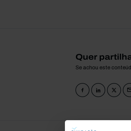
Quer partilh
Se achou este conteúdo