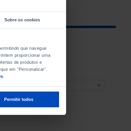
Sobre os cookies
 permitindo que navegue
permitem proporcionar uma
fertas de produtos e
ique em "Personalizar".
es
.
ORDENAR POR
Permitir todos