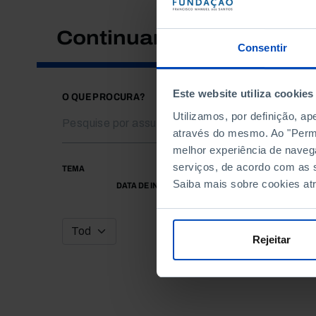
Continuar a pesquisar
Consentir
Este website utiliza cookies
O QUE PROCURA?
Utilizamos, por definição, a
através do mesmo. Ao "Permit
melhor experiência de naveg
serviços, de acordo com as s
TEMA
Saiba mais sobre cookies at
DATA DE INÍCIO
Rejeitar