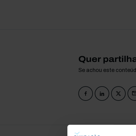
Quer partilh
Se achou este conteúdo