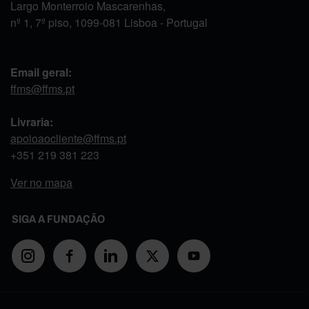
Largo Monterroio Mascarenhas,
nº 1, 7º piso, 1099-081 Lisboa - Portugal
Email geral:
ffms@ffms.pt
Livraria:
apoioaocliente@ffms.pt
+351
219 381 223
Ver no mapa
SIGA A FUNDAÇÃO