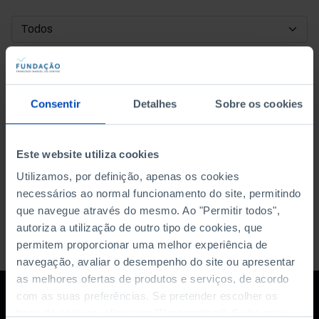
DATA DE INÍCIO
DATA DE FIM
Consentir
Detalhes
Sobre os cookies
ORDENAR POR
Este website utiliza cookies
Utilizamos, por definição, apenas os cookies
necessários ao normal funcionamento do site, permitindo
que navegue através do mesmo. Ao "Permitir todos",
autoriza a utilização de outro tipo de cookies, que
permitem proporcionar uma melhor experiência de
navegação, avaliar o desempenho do site ou apresentar
as melhores ofertas de produtos e serviços, de acordo
com as suas preferências. Se pretender escolher os
tipos de cookies, clique em "Personalizar". Saiba mais